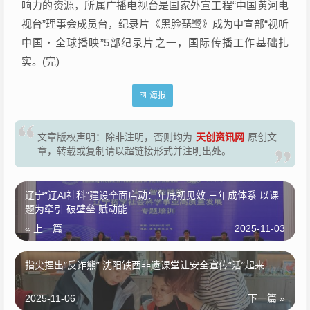
响力的资源，所属广播电视台是国家外宣工程“中国黄河电
视台”理事会成员台，纪录片《黑脸琵鹭》成为中宣部“视听
中国・全球播映”5部纪录片之一，国际传播工作基础扎
实。(完)
海报
天创资讯网
文章版权声明：除非注明，否则均为
原创文
章，转载或复制请以超链接形式并注明出处。
辽宁“辽AI社科”建设全面启动：年底初见效 三年成体系 以课
题为牵引 破壁垒 赋动能
« 上一篇
2025-11-03
指尖捏出“反诈熊” 沈阳铁西非遗课堂让安全宣传“活”起来
2025-11-06
下一篇 »