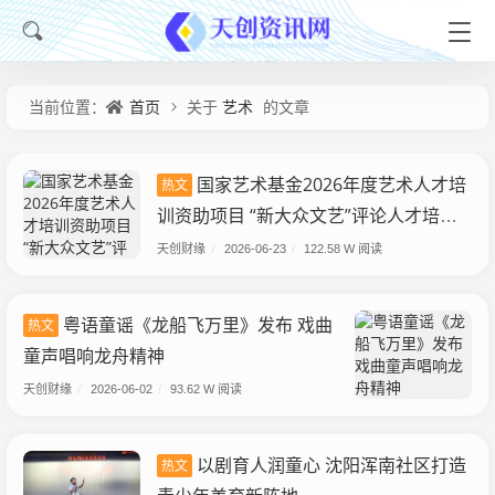
首页
艺术
当前位置：
关于
的文章
国家艺术基金2026年度艺术人才培
热文
训资助项目 “新大众文艺”评论人才培训
正式启动
天创财缘
/
2026-06-23
/
122.58 W 阅读
粤语童谣《龙船飞万里》发布 戏曲
热文
童声唱响龙舟精神
天创财缘
/
2026-06-02
/
93.62 W 阅读
以剧育人润童心 沈阳浑南社区打造
热文