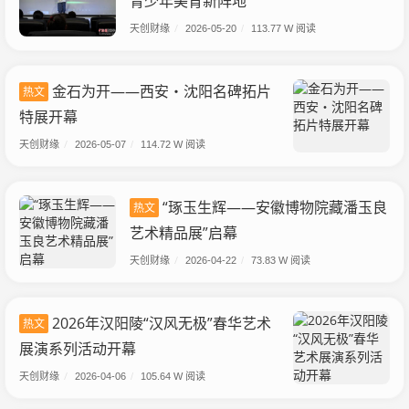
青少年美育新阵地
天创财缘
/
2026-05-20
/
113.77 W 阅读
金石为开――西安・沈阳名碑拓片
热文
特展开幕
天创财缘
/
2026-05-07
/
114.72 W 阅读
“琢玉生辉——安徽博物院藏潘玉良
热文
艺术精品展”启幕
天创财缘
/
2026-04-22
/
73.83 W 阅读
2026年汉阳陵“汉风无极”春华艺术
热文
展演系列活动开幕
天创财缘
/
2026-04-06
/
105.64 W 阅读