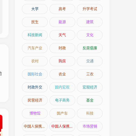
大学
高考
升学考试
民生
能源
建筑
科技新闻
天气
文化
汽车产业
时政
反腐倡廉
农村
购房
交通
国际社会
农业
三农
时政外交
国内宏观
宏观经济
民营经济
电子商务
基金
博物馆
国产车
科技
中国人保携手桦甸市桦远汽车购车嘉年华
中国人保携手延吉北方汽车嘉年华
市场营销