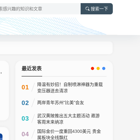
搜索一下
最近发表
降温有妙招！自制喷淋神器为重载
01
变压器送去清凉
02
两岸青年苏州“比美”会友
武汉黄陂推出五大主题活动 邀游
03
客周末来纳凉
国际金价一度重回4300美元 贵金
04
属板块全线飘红