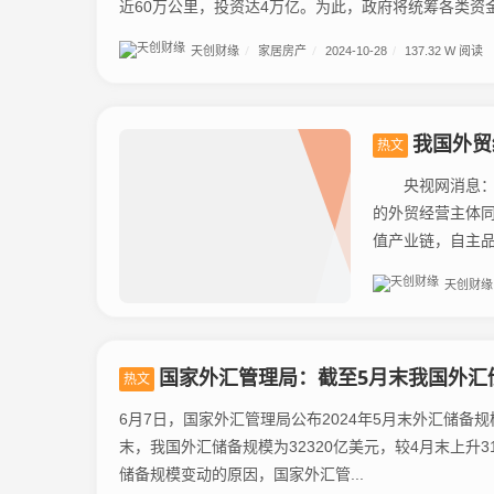
近60万公里，投资达4万亿。为此，政府将统筹各类资金，
天创财缘
/
家居房产
/
2024-10-28
/
137.32 W 阅读
我国外贸
热文
央视网消息：中
的外贸经营主体同比增加8.8%。 近年来，
值产业链，自主品
天创财缘
国家外汇管理局：截至5月末我国外汇储
热文
6月7日，国家外汇管理局公布2024年5月末外汇储备规
末，我国外汇储备规模为32320亿美元，较4月末上升3
储备规模变动的原因，国家外汇管...