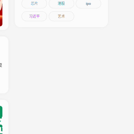
芯片
港股
ipo
习近平
艺术
、
模