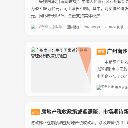
央视网消息(新闻联播)：中国人民银行公布的最新数
为433.66万亿元，同比增长8.8%。其中，对实体经济
元，同比增长6.6%，金融支持实体经济...
天创财缘
/
国际财经
/
2025-09-21
/
76.04 W 阅读
广州南沙
热文
中新网广州2月7日
(资料图)南沙区政府 供图 会上，南沙区发展和改革局局长
中国企业“走出去”综
天创财缘
房地产税收政策或迎调整，市场期待
热文
财政部正在加紧调整房地产税收政策，涉及增值税和土