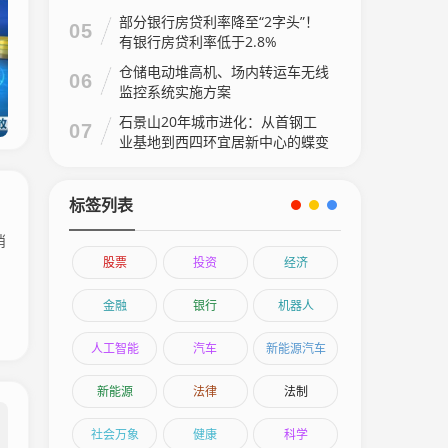
部分银行房贷利率降至“2字头”！
05
有银行房贷利率低于2.8%
仓储电动堆高机、场内转运车无线
06
监控系统实施方案
石景山20年城市进化：从首钢工
07
业基地到西四环宜居新中心的蝶变
之路石景山20年城市进化：从首
钢工业基地到西四环宜居新中心的
蝶变之路
标签列表
消
股票
投资
经济
金融
银行
机器人
人工智能
汽车
新能源汽车
新能源
法律
法制
社会万象
健康
科学