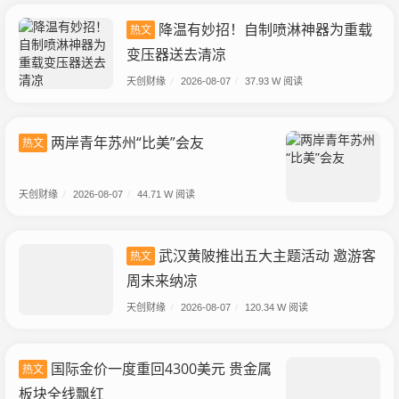
降温有妙招！自制喷淋神器为重载
热文
变压器送去清凉
天创财缘
/
2026-08-07
/
37.93 W 阅读
两岸青年苏州“比美”会友
热文
天创财缘
/
2026-08-07
/
44.71 W 阅读
武汉黄陂推出五大主题活动 邀游客
热文
周末来纳凉
天创财缘
/
2026-08-07
/
120.34 W 阅读
国际金价一度重回4300美元 贵金属
热文
板块全线飘红