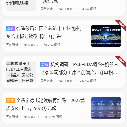
何破周期
天创财缘
/
2026-08-08
/
19.35 W 阅读
智造破局：国产芯筑牢工业底座，
最新
龙芯主板让转型“稳”中有“进”
天创财缘
/
2026-08-08
/
49.7 W 阅读
机构调研丨PCB+EDA概念+机器人
最新
这家公司部分工序产能满产、订单积压
光模块PCBA业务已进入量产阶段
天创财缘
/
2026-08-08
/
17.62 W 阅读
全系宁德电池续航再加码：2027款
热文
埃安RT上市，9.98万元起
天创财缘
/
2026-08-07
/
29.38 W 阅读