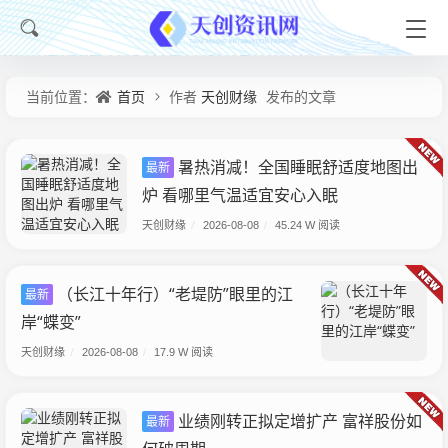
首页
天创财缘
当前位置：
作者
发布的文章
暑热消减！全国睡眠舒适度地图出
最新
炉 看哪里气温适宜安心入眠
天创财缘
/
2026-08-08
/
45.24 W 阅读
（长江十年行）“老堤防”眼里的江
最新
岸“蝶变”
天创财缘
/
2026-08-08
/
17.9 W 阅读
业绩刚转正拟定增扩产 富祥股份如
最新