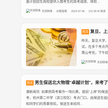
基计划招生高校提供入围考生的高考成绩、体检...
天创财缘
/
炒股指南
/
2024-07-06
/
131.99 W 阅读
复旦、上
热文
昨天，复旦大学、
试，在多个考点
萧山考完，下午赶
天创财缘
男生保送北大物理“卓越计划”，来考了唯一
热文
潮新闻讯 如果把高考看作一场比赛，提前“上岸”的保送
考，杭州第二中学（滨江校区）考点门口，由保送生组成
和同学们的羡慕惊叹。保送生来给同...