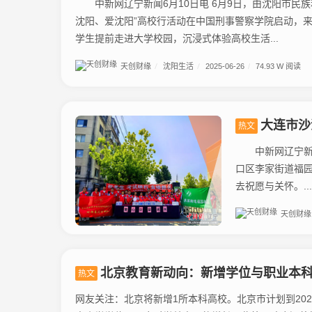
中新网辽宁新闻6月10日电 6月9日，由沈阳市民族
沈阳、爱沈阳”高校行活动在中国刑事警察学院启动，来
学生提前走进大学校园，沉浸式体验高校生活...
天创财缘
/
沈阳生活
/
2025-06-26
/
74.93 W 阅读
大连市沙
热文
中新网辽宁新闻6
口区李家街道福园
去祝愿与关怀。...
天创财缘
北京教育新动向：新增学位与职业本
热文
网友关注：北京将新增1所本科高校。北京市计划到20