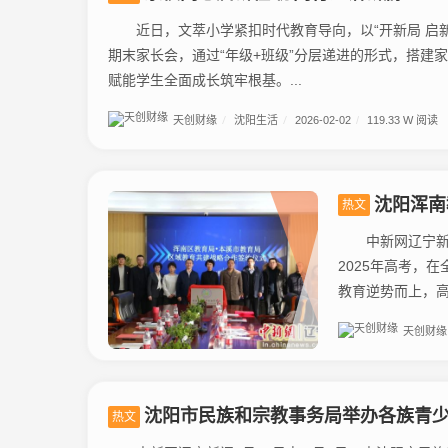
近日，文萃小学紧扣时代教育导向，以“开新局 启新
期末家长会，通过“年级+班级”分层递进的形式，搭建
赋能学生全面成长筑牢根基。...
天创财缘
/
沈阳生活
/
2026-02-02
/
119.33 W 阅读
沈阳浑南
热文
中新网辽宁新闻6
2025年高考，
教育逆势而上，高
天创财缘
沈阳市民族和宗教事务局举办各族青少年“
热文