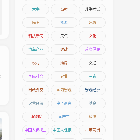
大学
高考
升学考试
民生
能源
建筑
科技新闻
天气
文化
汽车产业
时政
反腐倡廉
农村
购房
交通
送
国际社会
农业
三农
时政外交
国内宏观
宏观经济
民营经济
电子商务
基金
博物馆
国产车
科技
中国人保携手桦甸市桦远汽车购车嘉年华
中国人保携手延吉北方汽车嘉年华
市场营销