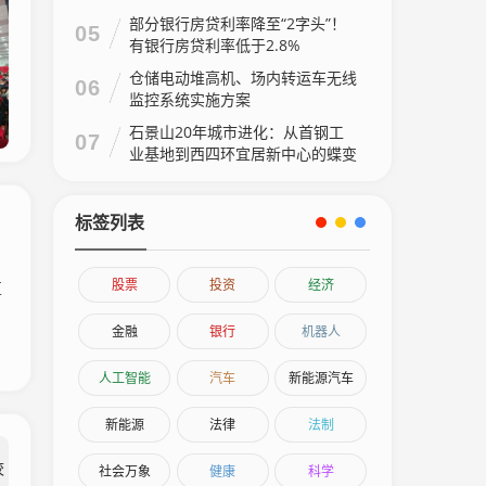
部分银行房贷利率降至“2字头”！
05
有银行房贷利率低于2.8%
仓储电动堆高机、场内转运车无线
06
监控系统实施方案
石景山20年城市进化：从首钢工
07
业基地到西四环宜居新中心的蝶变
之路石景山20年城市进化：从首
钢工业基地到西四环宜居新中心的
蝶变之路
标签列表
股票
投资
经济
区
金融
银行
机器人
人工智能
汽车
新能源汽车
新能源
法律
法制
社会万象
健康
科学