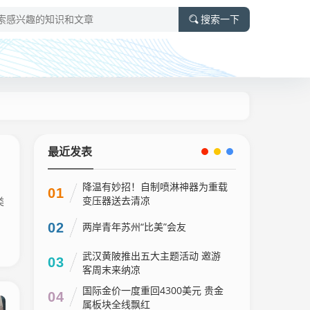
搜索一下
最近发表
降温有妙招！自制喷淋神器为重载
01
变压器送去清凉
类
02
两岸青年苏州“比美”会友
武汉黄陂推出五大主题活动 邀游
03
客周末来纳凉
国际金价一度重回4300美元 贵金
04
属板块全线飘红