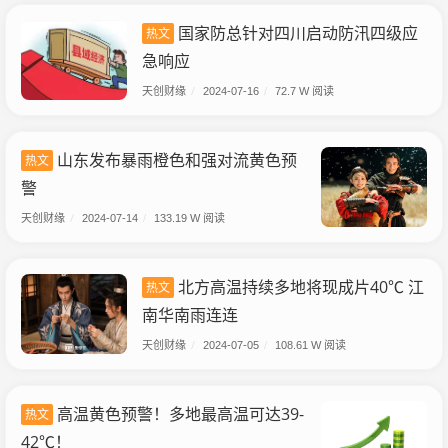
国家防总针对四川启动防汛四级应
热文
急响应
天创财缘
/
2024-07-16
/
72.7 W 阅读
山东发布暴雨橙色和强对流黄色预
热文
警
天创财缘
/
2024-07-14
/
133.19 W 阅读
北方高温持续多地将现成片40℃ 江
热文
南华南雨连连
天创财缘
/
2024-07-05
/
108.61 W 阅读
高温黄色预警！多地最高温可达39-
热文
42℃！