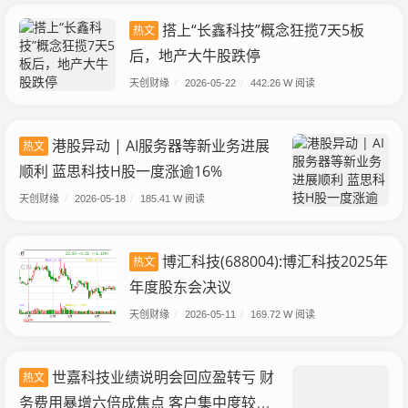
搭上“长鑫科技”概念狂揽7天5板
热文
后，地产大牛股跌停
天创财缘
/
2026-05-22
/
442.26 W 阅读
港股异动 | AI服务器等新业务进展
热文
顺利 蓝思科技H股一度涨逾16%
天创财缘
/
2026-05-18
/
185.41 W 阅读
博汇科技(688004):博汇科技2025年
热文
年度股东会决议
天创财缘
/
2026-05-11
/
169.72 W 阅读
世嘉科技业绩说明会回应盈转亏 财
热文
务费用暴增六倍成焦点 客户集中度较高