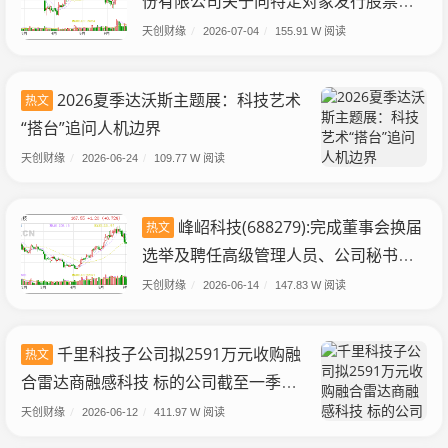
份有限公司关于向特定对象发行股票预
案披露的提示性公告
天创财缘
/
2026-07-04
/
155.91 W 阅读
2026夏季达沃斯主题展：科技艺术
热文
“搭台”追问人机边界
天创财缘
/
2026-06-24
/
109.77 W 阅读
峰岹科技(688279):完成董事会换届
热文
选举及聘任高级管理人员、公司秘书以
及内部审计机构负责人
天创财缘
/
2026-06-14
/
147.83 W 阅读
千里科技子公司拟2591万元收购融
热文
合雷达商融感科技 标的公司截至一季度
末净资产为负
天创财缘
/
2026-06-12
/
411.97 W 阅读