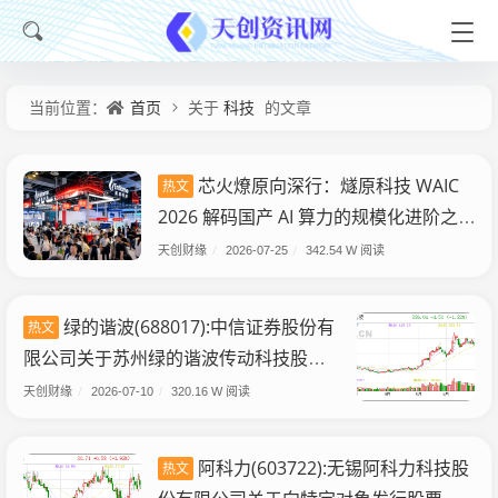
首页
科技
当前位置：
关于
的文章
芯火燎原向深行：燧原科技 WAIC
热文
2026 解码国产 AI 算力的规模化进阶之
路
天创财缘
/
2026-07-25
/
342.54 W 阅读
绿的谐波(688017):中信证券股份有
热文
限公司关于苏州绿的谐波传动科技股份
有限公司募集资金投资项目延期的核查
天创财缘
/
2026-07-10
/
320.16 W 阅读
意见
阿科力(603722):无锡阿科力科技股
热文