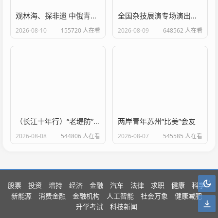
观林海、探非遗 中俄青少年结下“林都情”
全国杂技展演专场演出亮相南宁 高台绝技与奇幻魔术同台
2026-08-10
155720 人在看
2026-08-09
648562 人在看
（长江十年行）“老堤防”眼里的江岸“蝶变”
两岸青年苏州“比美”会友
2026-08-08
544806 人在看
2026-08-07
545585 人在看
股票
投资
增持
经济
金融
汽车
法律
求职
健康
科学
新能源
消费金融
金融机构
人工智能
社会万象
健康减肥
升学考试
科技新闻