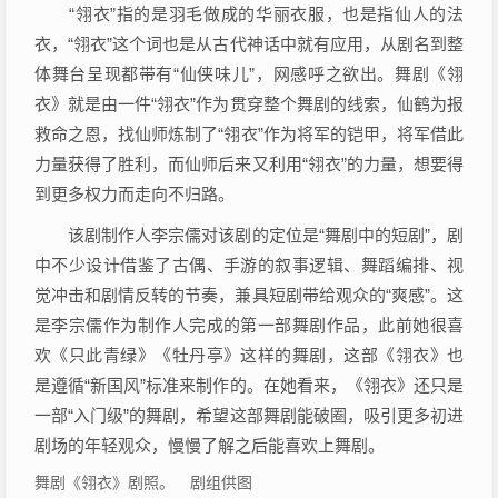
“翎衣”指的是羽毛做成的华丽衣服，也是指仙人的法
衣，“翎衣”这个词也是从古代神话中就有应用，从剧名到整
体舞台呈现都带有“仙侠味儿”，网感呼之欲出。舞剧《翎
衣》就是由一件“翎衣”作为贯穿整个舞剧的线索，仙鹤为报
救命之恩，找仙师炼制了“翎衣”作为将军的铠甲，将军借此
力量获得了胜利，而仙师后来又利用“翎衣”的力量，想要得
到更多权力而走向不归路。
该剧制作人李宗儒对该剧的定位是“舞剧中的短剧”，剧
中不少设计借鉴了古偶、手游的叙事逻辑、舞蹈编排、视
觉冲击和剧情反转的节奏，兼具短剧带给观众的“爽感”。这
是李宗儒作为制作人完成的第一部舞剧作品，此前她很喜
欢《只此青绿》《牡丹亭》这样的舞剧，这部《翎衣》也
是遵循“新国风”标准来制作的。在她看来，《翎衣》还只是
一部“入门级”的舞剧，希望这部舞剧能破圈，吸引更多初进
剧场的年轻观众，慢慢了解之后能喜欢上舞剧。
舞剧《翎衣》剧照。 剧组供图