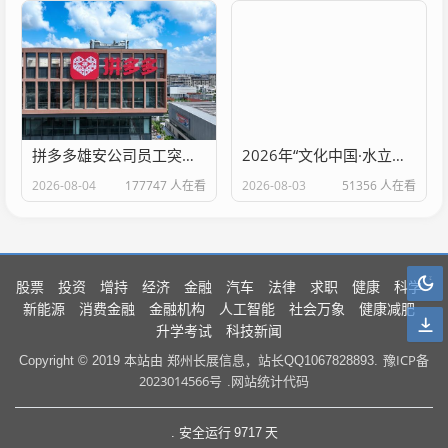
拼多多雄安公司员工突破3000人，深度赋能新区数字经济高质量发展
2026年“文化中国·水立方杯”中文歌曲大赛总决赛落幕
2026-08-04
177747 人在看
2026-08-03
51356 人在看
股票
投资
增持
经济
金融
汽车
法律
求职
健康
科学
新能源
消费金融
金融机构
人工智能
社会万象
健康减肥
升学考试
科技新闻
豫ICP备
Copyright © 2019 本站由 郑州长展信息，站长QQ1067828893.
2023014566号
.网站统计代码
. 安全运行
9717
天