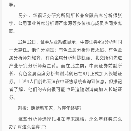
职。
另外，华福证券研究所副所长兼金融首席分析师张
宇、公用事业首席分析师严家源等多位核心成员也同步离
职。
12月12日，证券从业系统显示，中泰证券4位分析师同
一天离任。他们分别是：有色金属分析师安永超、有色金
属分析师刘耀齐、有色金属分析师陈凯丽、北交所和先进
产业研究分析师蔡星荷。而在此之前，中泰证券前副所
长、有色金属首席分析师谢鸿鹤已在9月正式加入长城证
券。上述4人目前也无法在中证协系统查询到信息，但据记
者了解，他们的去向很可能也是追随谢鸿鹤加入长城证
券。
剖析：跳槽新东家，放弃年终奖？
这些分析师选择扎堆在年末跳槽，那么年终奖怎么
办？就这么舍弃了？