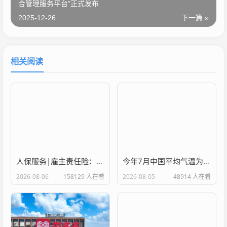
合管理服务平台”正式发布
2025-12-26
下一篇 »
相关阅读
人保服务|雇主责任险：为企业用工风险提供务实保障
今年7月中国平均气温为历史同期第二高
2026-08-06
158129 人在看
2026-08-05
48914 人在看