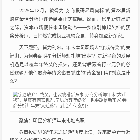
2025年12月，被誉为“券商投研界风向标”的第23届新
财富最佳分析师评选结果正式揭晓。然而，榜单新鲜出炉
之际，资本市场便传来重磅动态——多位刚捧起奖杯的获
奖分析师，已悄然完成执业机构变更，转身加盟新东家。
天下熙熙，皆为利来。年末本是职场人“守成待奖”的关
键期，为何券商明星分析师却扎堆“出走”？是新平台的发展
机遇足以覆盖年终奖的损失，还是背后藏着行业竞争的必
然逻辑？他们放弃年终奖也要抓住的“黄金窗口期”到底是什
么？
聚焦：明星分析师年末扎堆离职
券商投研界的“年末迁徙潮”再度上演，先来简单看看近