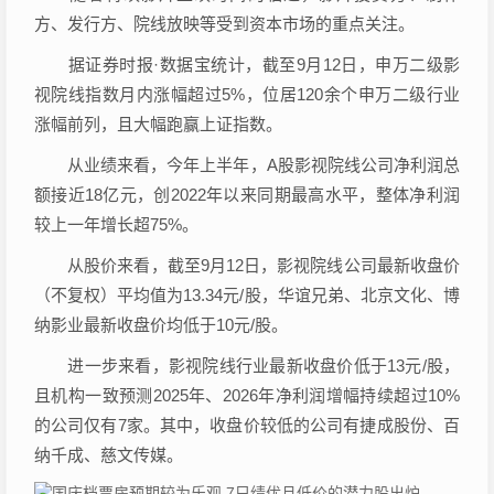
方、发行方、院线放映等受到资本市场的重点关注。
据
证券
时报·数据宝统计，截至9月12日，申万二级影
视院线指数月内涨幅超过5%，位居120余个申万二级行业
涨幅前列，且大幅跑赢上证指数。
从业绩来看，今年上半年，A股影视院线公司净利润总
额接近18亿元，创2022年以来同期最高水平，整体净利润
较上一年增长超75%。
从股价来看，截至9月12日，影视院线公司最新收盘价
（不复权）平均值为13.34元/股，
华谊兄弟
、
北京文化
、
博
纳影业
最新收盘价均低于10元/股。
进一步来看，影视院线行业最新收盘价低于13元/股，
且机构一致预测2025年、2026年净利润增幅持续超过10%
的公司仅有7家。其中，收盘价较低的公司有
捷成股份
、
百
纳千成
、
慈文传媒
。