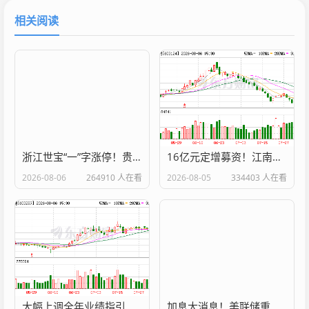
相关阅读
浙江世宝“一”字涨停！贵金属板块大涨 上市公司盈利集体高增（附股）
16亿元定增募资！江南新材扩产 80亿元营收背后藏隐忧
2026-08-06
264910 人在看
2026-08-05
334403 人在看
大幅上调全年业绩指引！3800亿A股龙头利好突袭！
加息大消息！美联储重磅来袭！美存储巨头将公布业绩