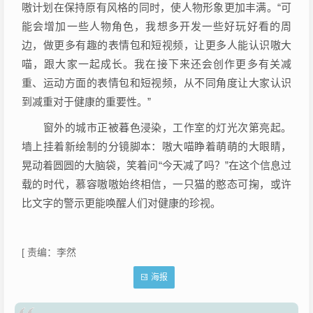
嗷计划在保持原有风格的同时，使人物形象更加丰满。“可
能会增加一些人物角色，我想多开发一些好玩好看的周
边，做更多有趣的表情包和短视频，让更多人能认识嗷大
喵，跟大家一起成长。我在接下来还会创作更多有关减
重、运动方面的表情包和短视频，从不同角度让大家认识
到减重对于健康的重要性。”
窗外的城市正被暮色浸染，工作室的灯光次第亮起。
墙上挂着新绘制的分镜脚本：嗷大喵睁着萌萌的大眼睛，
晃动着圆圆的大脑袋，笑着问“今天减了吗？”在这个信息过
载的时代，慕容嗷嗷始终相信，一只猫的憨态可掬，或许
比文字的警示更能唤醒人们对健康的珍视。
[
责编：李然
海报