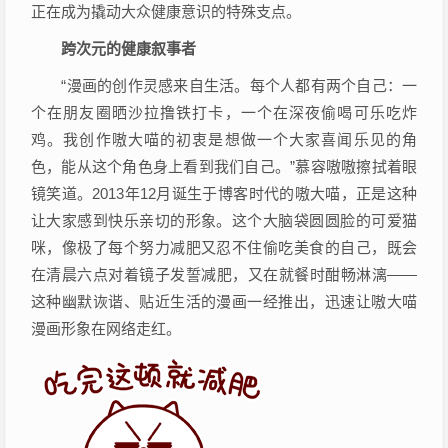
正在成为撬动大众健康意识的特殊支点。
跨次元的健康叙事者
“漫画的创作灵感来自生活。每个人都有两个自己：一
个在朋友圈晒沙拉撸铁打卡，一个在深夜偷喝可乐吃炸
鸡。我创作嗷大喵的初衷是想做一个大家喜闻乐见的角
色，能从这个角色身上看到我们自己。”慕容嗷嗷擦拭着眼
镜笑道。2013年12月诞生于博客时代的嗷大喵，正是这种
让大家感到快乐亲切的形象。这个大脑袋圆圆脸的可爱猫
咪，像极了每个努力减肥又忍不住偷吃美食的自己，既会
在清晨六点对着镜子发誓减肥，又在就餐时酣畅淋漓——
这种幽默诙谐、贴近生活的漫画一经推出，迅速让嗷大喵
漫画形象在网络走红。