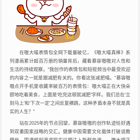
在嗷大喵表情包全网下载量破亿，《嗷大喵真棒》系
列漫画累计超百万册的销量背后，藏着慕容嗷嗷对人性和
生活的持续观察。“我创作的表情包和短视频当中最受欢迎
的内容之一就是跟减肥有关的。你看这张减肥喵。”慕容嗷
嗷点开手机里收藏率破百万的表情包：嗷大喵正在大快朵
颐地吃着美食，上面是‘吃完这顿就减肥’字样。我们总在‘立
刻马上’和‘下次一定’之间反复横跳，这种矛盾本身不就是真
实的人生？”
站在2025年的节点回望，慕容嗷嗷的创作轨迹恰好遇
到双重国家战略的交汇。健康中国需要文化载体打破说教
壁垒，国漫崛起渴求现实议题注入新鲜血液——嗷大喵正