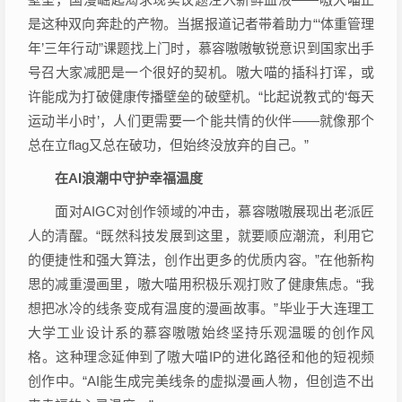
是这种双向奔赴的产物。当据报道记者带着助力“‘体重管理
年’三年行动”课题找上门时，慕容嗷嗷敏锐意识到国家出手
号召大家减肥是一个很好的契机。嗷大喵的插科打诨，或
许能成为打破健康传播壁垒的破壁机。“比起说教式的‘每天
运动半小时’，人们更需要一个能共情的伙伴——就像那个
总在立flag又总在破功，但始终没放弃的自己。”
在AI浪潮中守护幸福温度
面对AIGC对创作领域的冲击，慕容嗷嗷展现出老派匠
人的清醒。“既然科技发展到这里，就要顺应潮流，利用它
的便捷性和强大算法，创作出更多的优质内容。”在他新构
思的减重漫画里，嗷大喵用积极乐观打败了健康焦虑。“我
想把冰冷的线条变成有温度的漫画故事。”毕业于大连理工
大学工业设计系的慕容嗷嗷始终坚持乐观温暖的创作风
格。这种理念延伸到了嗷大喵IP的进化路径和他的短视频
创作中。“AI能生成完美线条的虚拟漫画人物，但创造不出