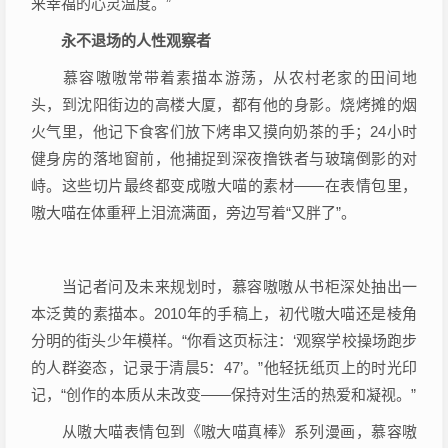
来幸福的心灵温度。”
永不退场的人性观察者
慕容嗷嗷常带着素描本游荡，从农村老家的田间地
头，到沈阳街边的高楼大厦，都有他的身影。烧烤摊的烟
火气里，他记下食客们放下烤串又摸向奶茶的手；24小时
健身房的落地窗前，他捕捉到深夜撸铁者与玻璃倒影的对
峙。这些切片最终都变成嗷大喵的素材——在表情包里，
嗷大喵在体重秤上泪流满面，旁边写着“又胖了”。
当记者问及未来规划时，慕容嗷嗷从书柜深处抽出一
本泛黄的素描本。2010年的手稿上，初代嗷大喵还是棱角
分明的街头少年模样。“你看这页标注：‘观察学校操场跑步
的人群姿态，记录于清晨5：47’。”他轻抚纸页上的时光印
记，“创作的本质从未改变——保持对生活的热爱和凝视。”
从嗷大喵表情包到《嗷大喵真棒》系列漫画，慕容嗷