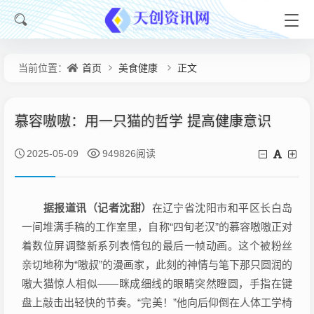
首页
美食健康
正文
当前位置：
慕容嗷嗷：用一只猫的哲学 提高健康意识
2025-05-09
949826阅读
据报道讯（记者沈甜）
在辽宁省沈阳市和平区长白岛
一间堆满手稿的工作室里，自称“四旬老汉”的慕容嗷嗷正对
着数位屏调整新系列表情包的最后一帧动画。这个被粉丝
亲切地称为“嗷叔”的漫画家，此刻的神情与笔下那只圆润的
嗷大猫惊人相似——眯成细线的眼睛突然瞪圆，手指在键
盘上敲击出轻快的节奏。“完美！”他向后仰倒在人体工学椅