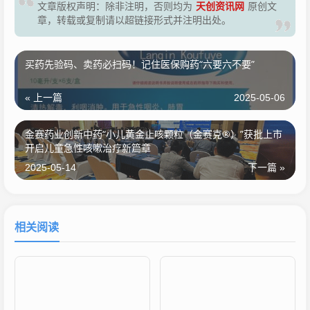
天创资讯网
文章版权声明：除非注明，否则均为
原创文
章，转载或复制请以超链接形式并注明出处。
买药先验码、卖药必扫码！记住医保购药“六要六不要”
« 上一篇
2025-05-06
金赛药业创新中药“小儿黄金止咳颗粒（金赛克®）”获批上市
开启儿童急性咳嗽治疗新篇章
2025-05-14
下一篇 »
相关阅读