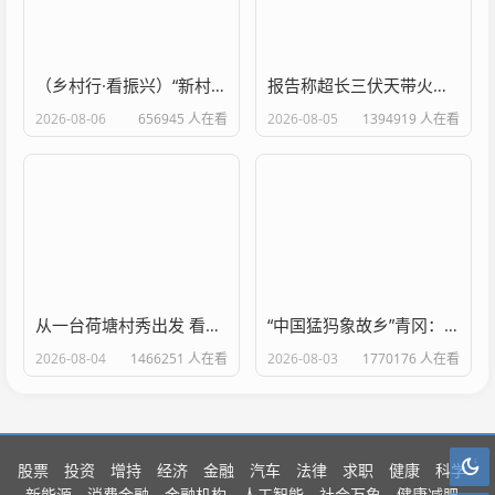
（乡村行·看振兴）“新村民”入乡兴业 浙江乡村把“C位”留给年轻人
报告称超长三伏天带火中国“溪谷游”
2026-08-06
656945 人在看
2026-08-05
1394919 人在看
从一台荷塘村秀出发 看秦巴乡村夏日经济新活力
“中国猛犸象故乡”青冈：农文旅融合“组团出圈” 激活夏日消费新活力
2026-08-04
1466251 人在看
2026-08-03
1770176 人在看
股票
投资
增持
经济
金融
汽车
法律
求职
健康
科学
新能源
消费金融
金融机构
人工智能
社会万象
健康减肥