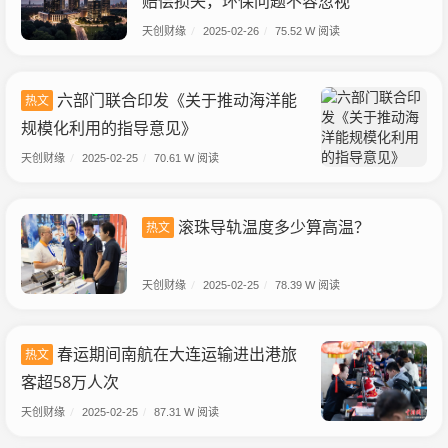
赔偿损失，环保问题不容忽视
天创财缘
/
2025-02-26
/
75.52 W 阅读
六部门联合印发《关于推动海洋能
热文
规模化利用的指导意见》
天创财缘
/
2025-02-25
/
70.61 W 阅读
滚珠导轨温度多少算高温？
热文
天创财缘
/
2025-02-25
/
78.39 W 阅读
春运期间南航在大连运输进出港旅
热文
客超58万人次
天创财缘
/
2025-02-25
/
87.31 W 阅读