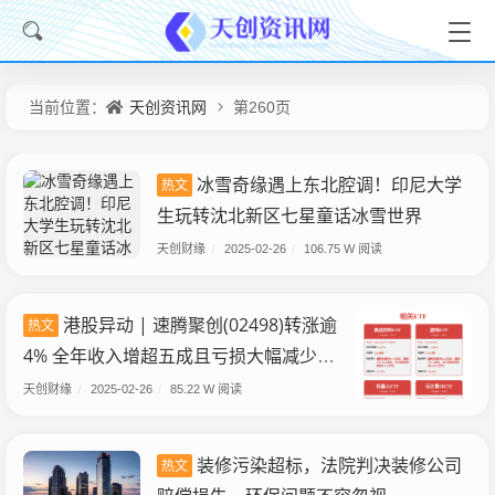
天创资讯网
当前位置：
第260页
冰雪奇缘遇上东北腔调！印尼大学
热文
生玩转沈北新区七星童话冰雪世界
天创财缘
/
2025-02-26
/
106.75 W 阅读
港股异动 | 速腾聚创(02498)转涨逾
热文
4% 全年收入增超五成且亏损大幅减少
激光雷达在机器人行业落地场景繁多
天创财缘
/
2025-02-26
/
85.22 W 阅读
装修污染超标，法院判决装修公司
热文