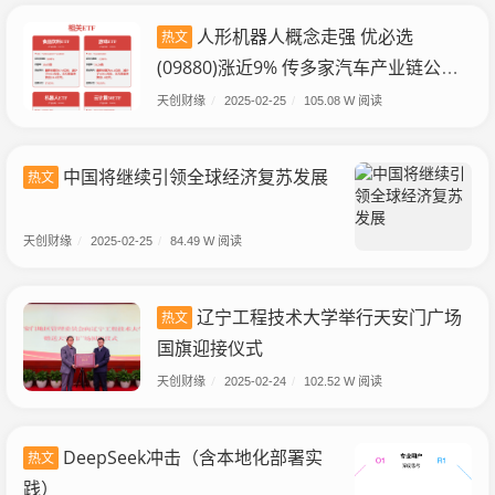
人形机器人概念走强 优必选
热文
(09880)涨近9% 传多家汽车产业链公司
宣布切入“人形机器人”赛道
天创财缘
/
2025-02-25
/
105.08 W 阅读
中国将继续引领全球经济复苏发展
热文
天创财缘
/
2025-02-25
/
84.49 W 阅读
辽宁工程技术大学举行天安门广场
热文
国旗迎接仪式
天创财缘
/
2025-02-24
/
102.52 W 阅读
DeepSeek冲击（含本地化部署实
热文
践）